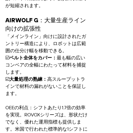
が短縮されます。
AIRWOLF G：大量生産ライン
向けの拡張性
「メインライン」向けに設計されたガ
ントリー構造により、ロボットは広範
囲の仕分け幅を移動できる。
☑️
ベルト全体をカバー：
最も幅の広い
コンベアの全幅にわたって材料を捕捉
します。
☑️
大量処理の熟練：
高スループットラ
インで材料の漏れがないことを保証し
ます。
OEEの利点：シフトあたり1.7倍の効率
を実現。ROVOXシリーズは、形状だけ
でなく、優れた運用指標も提供しま
す。米国で行われた標準的な1シフトに