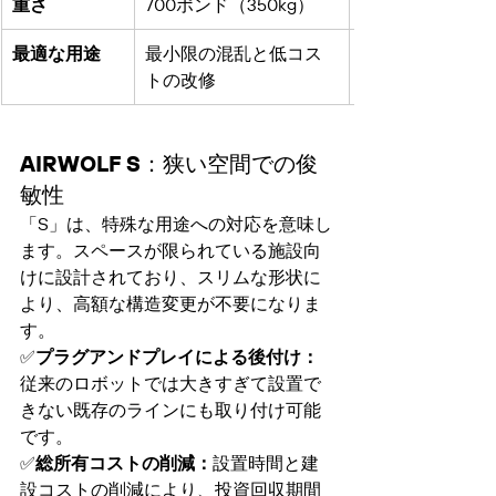
重さ
700ポンド（350kg）
最適な用途
最小限の混乱と低コス
トの改修
AIRWOLF S：狭い空間での俊
敏性
「S」は、特殊な用途への対応を意味し
ます。スペースが限られている施設向
けに設計されており、スリムな形状に
より、高額な構造変更が不要になりま
す。
✅
プラグアンドプレイによる後付け：
従来のロボットでは大きすぎて設置で
きない既存のラインにも取り付け可能
です。
✅
総所有コストの削減：
設置時間と建
設コストの削減により、投資回収期間