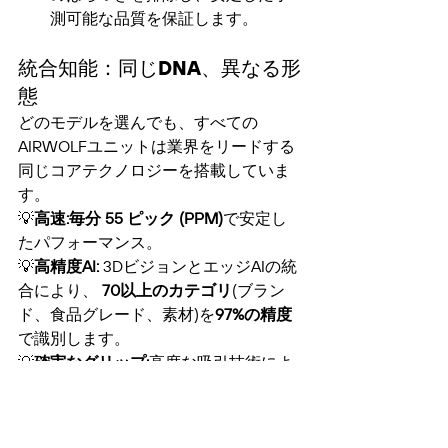
測可能な品質を保証します。
統合知能：同じDNA、異なる形
態
どのモデルを選んでも、すべての
AIRWOLFユニットは業界をリードする
同じコアテクノロジーを搭載していま
す。
💡
高速:
毎分 55 ピック (PPM)
で安定し
たパフォーマンス。
💡
高精度AI:
 3DビジョンとエッジAIの統
合により、 
70以上のカテゴリ
(ブラン
ド、食品グレード、素材)を
97%の精度
で識別します。
💡
確実なグリップ:
高度な吸引技術によ
り
、90% 以上
の回収率を実現します。
メンテナンスの簡素化：
 SシリーズとG