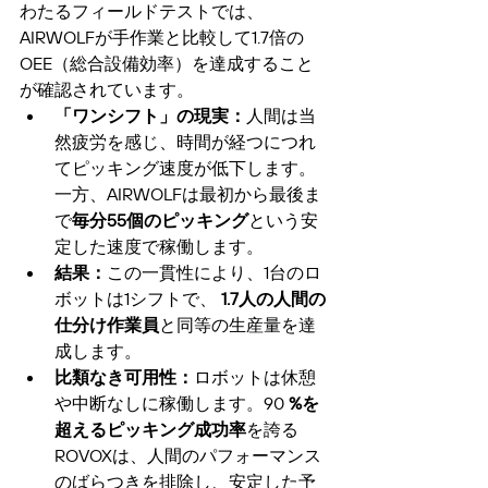
わたるフィールドテストでは、
AIRWOLFが手作業と比較して1.7倍の
OEE（総合設備効率）を達成すること
が確認されています。
「ワンシフト」の現実：
人間は当
然疲労を感じ、時間が経つにつれ
てピッキング速度が低下します。
一方、AIRWOLFは最初から最後ま
で
毎分55個のピッキング
という安
定した速度で稼働します。
結果：
この一貫性により、1台のロ
ボットは1シフトで、 
1.7人の人間の
仕分け作業員
と同等の生産量を達
成します。
比類なき可用性：
ロボットは休憩
や中断なしに稼働します。90 
%を
超えるピッキング成功率
を誇る
ROVOXは、人間のパフォーマンス
のばらつきを排除し、安定した予